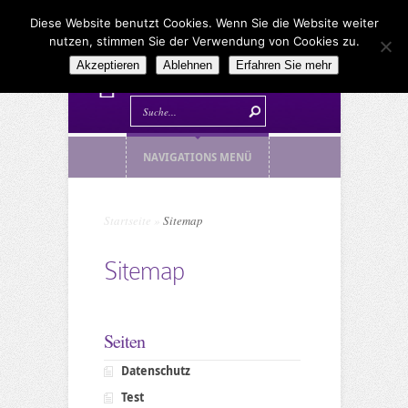
Diese Website benutzt Cookies. Wenn Sie die Website weiter
nutzen, stimmen Sie der Verwendung von Cookies zu.
Akzeptieren
Ablehnen
Erfahren Sie mehr
NAVIGATIONS MENÜ
Startseite
»
Sitemap
Sitemap
Seiten
Datenschutz
Test