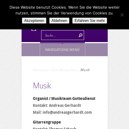
Diese Website benutzt Cookies. Wenn Sie die Website weiter
nutzen, stimmen Sie der Verwendung von Cookies zu.
Akzeptieren
Ablehnen
Erfahren Sie mehr
NAVIGATIONS MENÜ
Startseite
»
Zum Mitmachen
»
Musik
Musik
Organist / Musikteam Gottesdienst
Kontakt: Andreas Gerhardt
Mail: info@andreasgerhardt.com
Gitarrengruppe