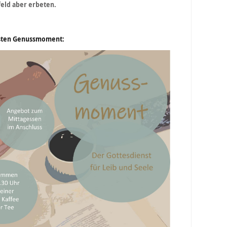
eld aber erbeten.
hsten Genussmoment: