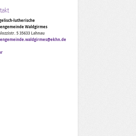
takt
elisch-lutherische
hengemeinde Waldgirmes
lozzistr. 5 35633 Lahnau
hengemeinde.waldgirmes@ekhn.de
hr