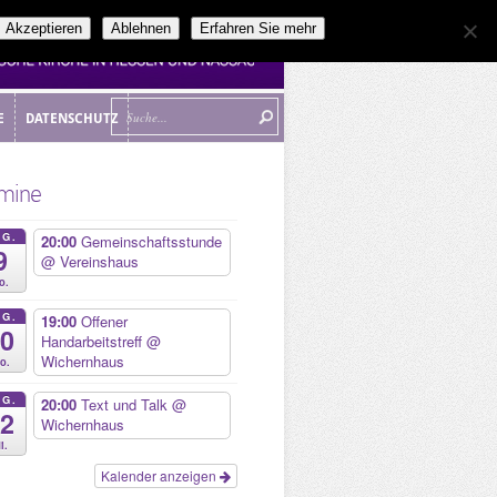
Akzeptieren
Ablehnen
Erfahren Sie mehr
E
DATENSCHUTZ
E
DATENSCHUTZ
mine
UG.
20:00
Gemeinschaftsstunde
9
@ Vereinshaus
o.
UG.
19:00
Offener
10
Handarbeitstreff
@
Wichernhaus
o.
UG.
20:00
Text und Talk
@
12
Wichernhaus
i.
Kalender anzeigen