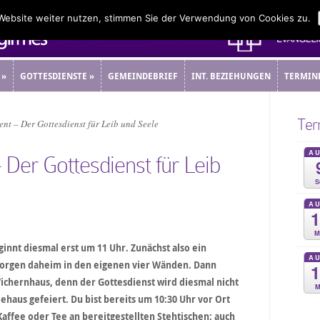
 Website weiter nutzen, stimmen Sie der Verwendung von Cookies zu.
»
GOTTESDIENSTE
»
GEMEINDEBRIEF
INT. BEZIEHUNGEN
TERMIN
»
GOTTESDIENSTE
»
GEMEINDEBRIEF
INT. BEZIEHUNGEN
TERMIN
Ter
t – Der Gottesdienst für Leib und Seele
A
er Gottesdienst für Leib
S
A
M
innt diesmal erst um 11 Uhr. Zunächst also ein
A
morgen daheim in den eigenen vier Wänden. Dann
chernhaus, denn der Gottesdienst wird diesmal nicht
M
haus gefeiert. Du bist bereits um 10:30 Uhr vor Ort
Kaffee oder Tee an bereitgestellten Stehtischen; auch