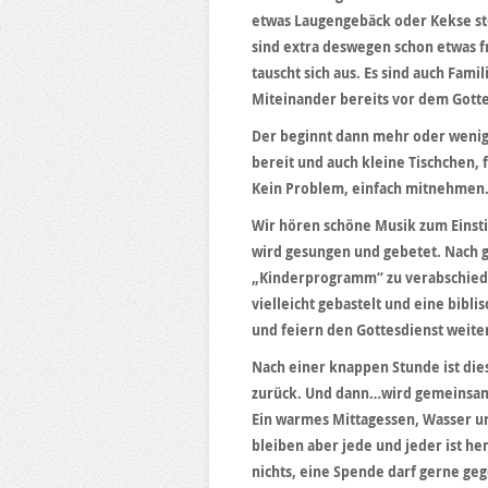
etwas Laugengebäck oder Kekse ste
sind extra deswegen schon etwas 
tauscht sich aus. Es sind auch Fami
Miteinander bereits vor dem Gotte
Der beginnt dann mehr oder wenige
bereit und auch kleine Tischchen, fa
Kein Problem, einfach mitnehmen
Wir hören schöne Musik zum Einst
wird gesungen und gebetet. Nach gu
„Kinderprogramm“ zu verabschieden
vielleicht gebastelt und eine bibli
und feiern den Gottesdienst weiter
Nach einer knappen Stunde ist di
zurück. Und dann…wird gemeinsam 
Ein warmes Mittagessen, Wasser und
bleiben aber jede und jeder ist he
nichts, eine Spende darf gerne ge