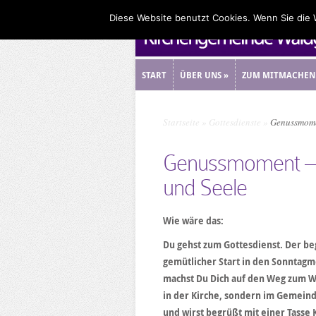
Diese Website benutzt Cookies. Wenn Sie die
START
ÜBER UNS
»
ZUM MITMACHEN
START
ÜBER UNS
»
ZUM MITMACHEN
Startseite
»
Gottesdienste
»
Genussmomen
Genussmoment – D
und Seele
Wie wäre das:
Du gehst zum Gottesdienst. Der beg
gemütlicher Start in den Sonntag
machst Du Dich auf den Weg zum Wi
in der Kirche, sondern im Gemeinde
und wirst begrüßt mit einer Tasse 