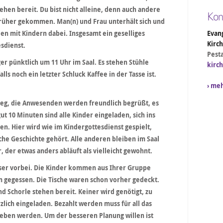
hen bereit. Du bist nicht alleine, denn auch andere
Kon
früher gekommen. Man(n) und Frau unterhält sich und
Evang
lien mit Kindern dabei. Insgesamt ein geselliges
Kirc
sdienst.
Pesta
r pünktlich um 11 Uhr im Saal. Es stehen Stühle
kirc
lls noch ein letzter Schluck Kaffee in der Tasse ist.
› me
.
ieg, die Anwesenden werden freundlich begrüßt, es
t 10 Minuten sind alle Kinder eingeladen, sich ins
. Hier wird wie im Kindergottesdienst gespielt,
sche Geschichte gehört. Alle anderen bleiben im Saal
, der etwas anders abläuft als vielleicht gewohnt.
eser vorbei. Die Kinder kommen aus Ihrer Gruppe
gegessen. Die Tische waren schon vorher gedeckt.
 Schorle stehen bereit. Keiner wird genötigt, zu
rzlich eingeladen. Bezahlt werden muss für all das
geben werden. Um der besseren Planung willen ist