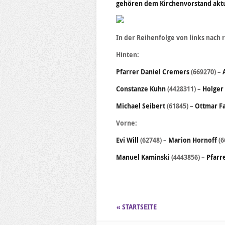
gehören dem Kirchenvorstand aktu
In der Reihenfolge von links nach
Hinten:
Pfarrer Daniel Cremers
(669270) –
Constanze
Kuhn
(4428311) –
Holger
Michael Seibert
(61845) –
Ottmar Fa
Vorne:
Evi Will
(62748) –
Marion Hornoff
(6
Manuel Kaminski
(4443856) –
Pfarr
« STARTSEITE