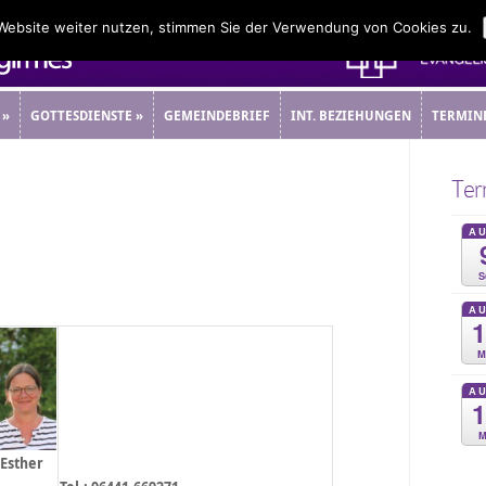
 Website weiter nutzen, stimmen Sie der Verwendung von Cookies zu.
»
GOTTESDIENSTE
»
GEMEINDEBRIEF
INT. BEZIEHUNGEN
TERMIN
»
GOTTESDIENSTE
»
GEMEINDEBRIEF
INT. BEZIEHUNGEN
TERMIN
Ter
A
S
A
M
A
M
 Esther