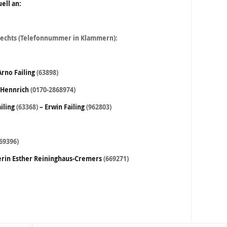
ell an:
 rechts (Telefonnummer in Klammern):
Arno Failing
(63898)
 Hennrich
(0170-2868974)
iling
(63368)
– Erwin Failing
(962803)
69396)
erin Esther Reininghaus-Cremers
(669271)