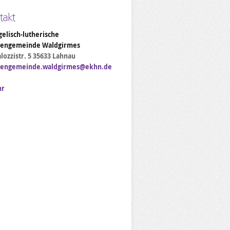
takt
elisch-lutherische
hengemeinde Waldgirmes
lozzistr. 5 35633 Lahnau
hengemeinde.waldgirmes@ekhn.de
hr