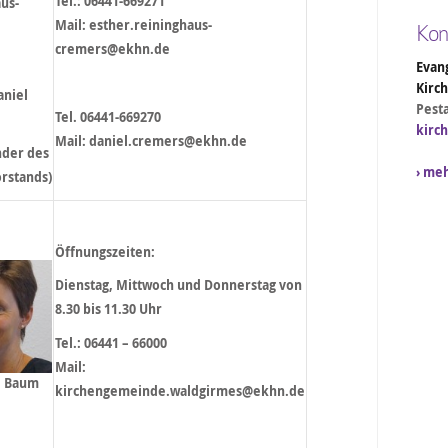
Tel.: 06441-669271
us-
Mail: esther.reininghaus-
Kon
cremers@ekhn.de
Evang
Kirc
aniel
Pesta
Tel. 06441-669270
kirc
Mail: daniel.cremers@ekhn.de
nder des
› me
rstands)
Öffnungszeiten:
Dienstag, Mittwoch und Donnerstag von
8.30 bis 11.30 Uhr
Tel.: 06441 – 66000
Mail:
e Baum
kirchengemeinde.waldgirmes@ekhn.de