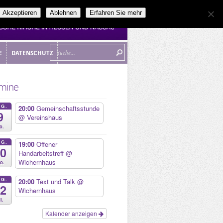
Akzeptieren
Ablehnen
Erfahren Sie mehr
E
DATENSCHUTZ
E
DATENSCHUTZ
mine
UG.
20:00
Gemeinschaftsstunde
9
@ Vereinshaus
o.
UG.
19:00
Offener
10
Handarbeitstreff
@
Wichernhaus
o.
UG.
20:00
Text und Talk
@
12
Wichernhaus
i.
Kalender anzeigen