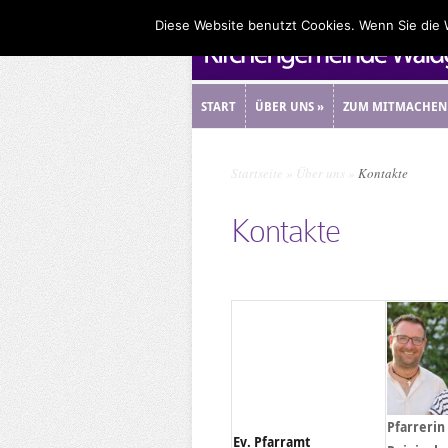
Diese Website benutzt Cookies. Wenn Sie die
START
ÜBER UNS
»
ZUM MITMACHEN
START
ÜBER UNS
»
ZUM MITMACHEN
Startseite
»
Über uns
»
Kontakte
Kontakte
Pfarrerin
Ev. Pfarramt