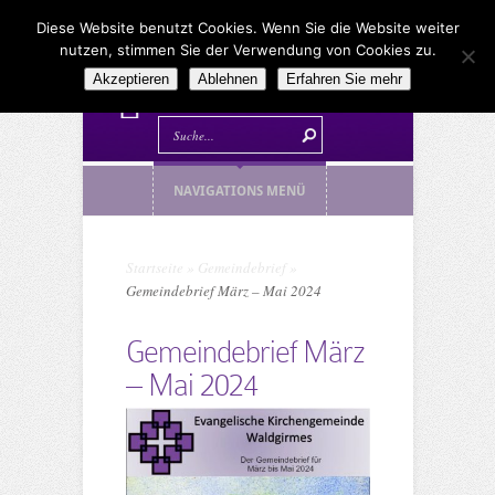
Diese Website benutzt Cookies. Wenn Sie die Website weiter
nutzen, stimmen Sie der Verwendung von Cookies zu.
Akzeptieren
Ablehnen
Erfahren Sie mehr
NAVIGATIONS MENÜ
Startseite
»
Gemeindebrief
»
Gemeindebrief März – Mai 2024
Gemeindebrief März
– Mai 2024