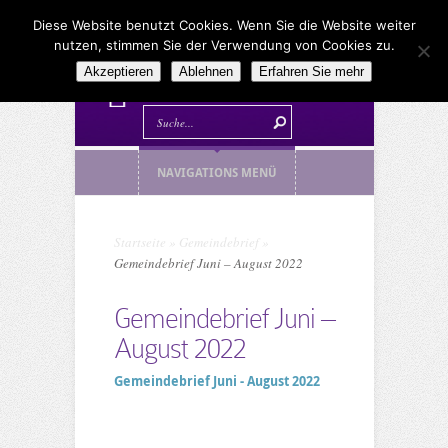
Diese Website benutzt Cookies. Wenn Sie die Website weiter
nutzen, stimmen Sie der Verwendung von Cookies zu.
Akzeptieren
Ablehnen
Erfahren Sie mehr
NAVIGATIONS MENÜ
Startseite
»
Gemeindebrief
»
Gemeindebrief Juni – August 2022
Gemeindebrief Juni –
August 2022
Gemeindebrief Juni - August 2022