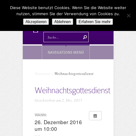
Diese Website benutzt Cookies. Wenn Sie die Website weiter
nutzen, stimmen Sie der Verwendung von Cookies zu.
Akzeptieren
Ablehnen
Erfahren Sie mehr
NAVIGATIONS MENÜ
Startseite
»
Weihnachtsgottesdienst
Weihnachtsgottesdienst
Geschrieben am 2. Dez. 2015
WANN:
26. Dezember 2016
um 10:00