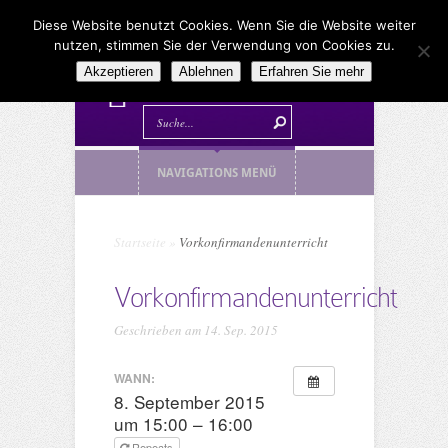
Diese Website benutzt Cookies. Wenn Sie die Website weiter
nutzen, stimmen Sie der Verwendung von Cookies zu.
Akzeptieren
Ablehnen
Erfahren Sie mehr
NAVIGATIONS MENÜ
Startseite
»
Vorkonfirmandenunterricht
Vorkonfirmandenunterricht
Geschrieben am 14. Sep. 2015
WANN:
8. September 2015
um 15:00 – 16:00
Repeats