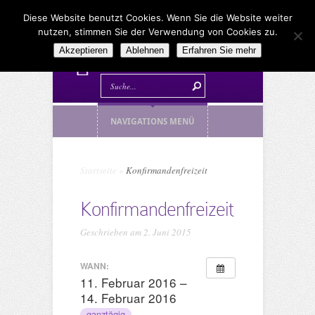
Diese Website benutzt Cookies. Wenn Sie die Website weiter
nutzen, stimmen Sie der Verwendung von Cookies zu.
Akzeptieren
Ablehnen
Erfahren Sie mehr
NAVIGATIONS MENÜ
Startseite
»
Konfirmandenfreizeit
Konfirmandenfreizeit
Geschrieben am 2. Juni 2015
WANN:
11. Februar 2016 –
14. Februar 2016
ganztägig