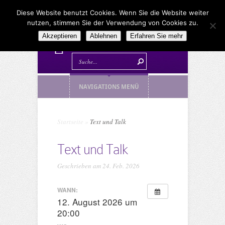
Diese Website benutzt Cookies. Wenn Sie die Website weiter
nutzen, stimmen Sie der Verwendung von Cookies zu.
Akzeptieren
Ablehnen
Erfahren Sie mehr
NAVIGATIONS MENÜ
Startseite
»
Text und Talk
Text und Talk
Geschrieben am 24. Feb. 2026
WANN:
12. August 2026 um
20:00