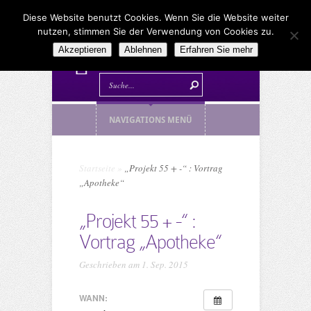
Diese Website benutzt Cookies. Wenn Sie die Website weiter
nutzen, stimmen Sie der Verwendung von Cookies zu.
Akzeptieren
Ablehnen
Erfahren Sie mehr
NAVIGATIONS MENÜ
Startseite
»
„Projekt 55 + -“ : Vortrag
„Apotheke“
„Projekt 55 + -“ :
Vortrag „Apotheke“
Geschrieben am 1. Sep. 2015
WANN: