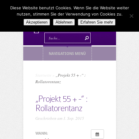
Diese Website benutzt Cookies. Wenn Sie die Website weiter
nutzen, stimmen Sie der Verwendung von Cookies zu.
Akzeptieren
Ablehnen
Erfahren Sie mehr
NAVIGATIONS MENÜ
Startseite
»
„Projekt 55 + -“ :
Rollatorentanz
„Projekt 55 + -“ :
Rollatorentanz
Geschrieben am 1. Sep. 2015
WANN: