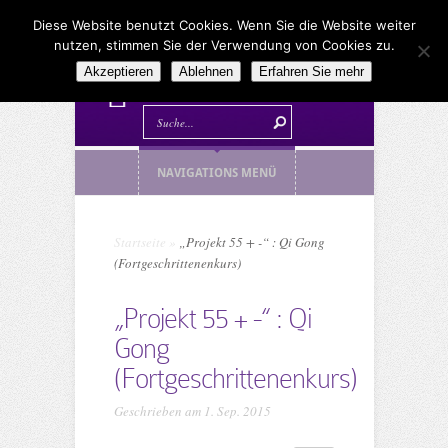
Diese Website benutzt Cookies. Wenn Sie die Website weiter
nutzen, stimmen Sie der Verwendung von Cookies zu.
Akzeptieren
Ablehnen
Erfahren Sie mehr
NAVIGATIONS MENÜ
Startseite
»
„Projekt 55 + -“ : Qi Gong
(Fortgeschrittenenkurs)
„Projekt 55 + -“ : Qi
Gong
(Fortgeschrittenenkurs)
Geschrieben am 1. Sep. 2015