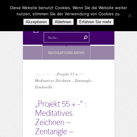
Diese Website benutzt Cookies. Wenn Sie die Website weiter
nutzen, stimmen Sie der Verwendung von Cookies zu.
Akzeptieren
Ablehnen
Erfahren Sie mehr
NAVIGATIONS MENÜ
Startseite
»
„Projekt 55 + -“ :
Meditatives Zeichnen – Zentangle –
Zendoodle
„Projekt 55 + -“ :
Meditatives
Zeichnen –
Zentangle –