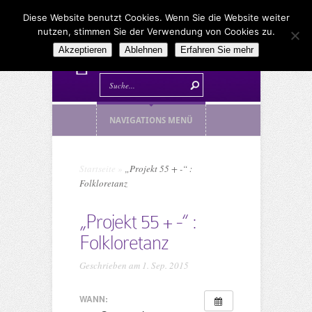
Diese Website benutzt Cookies. Wenn Sie die Website weiter
nutzen, stimmen Sie der Verwendung von Cookies zu.
Akzeptieren
Ablehnen
Erfahren Sie mehr
NAVIGATIONS MENÜ
Startseite
»
„Projekt 55 + -“ :
Folkloretanz
„Projekt 55 + -“ :
Folkloretanz
Geschrieben am 1. Sep. 2015
WANN: