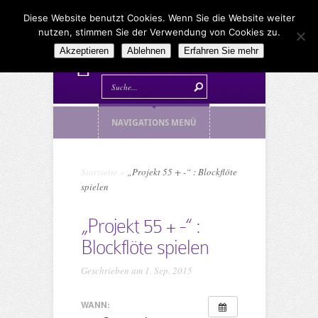
Diese Website benutzt Cookies. Wenn Sie die Website weiter
nutzen, stimmen Sie der Verwendung von Cookies zu.
Akzeptieren
Ablehnen
Erfahren Sie mehr
NAVIGATIONS MENÜ
Startseite
»
„Projekt 55 + -“ : Blockflöte
spielen
„Projekt 55 + -“ :
Blockflöte spielen
Geschrieben am 1. Sep. 2015
WANN: