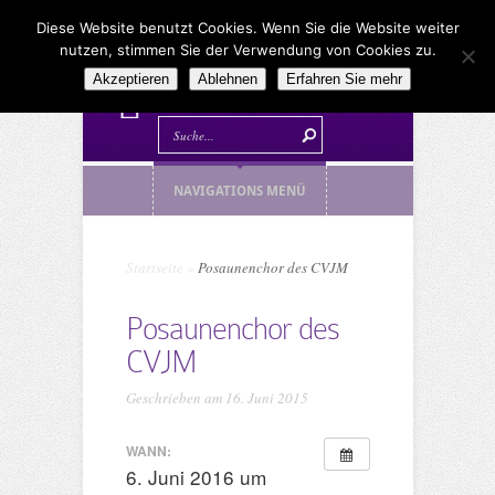
Diese Website benutzt Cookies. Wenn Sie die Website weiter
nutzen, stimmen Sie der Verwendung von Cookies zu.
Akzeptieren
Ablehnen
Erfahren Sie mehr
NAVIGATIONS MENÜ
Startseite
»
Posaunenchor des CVJM
Posaunenchor des
CVJM
Geschrieben am 16. Juni 2015
WANN:
6. Juni 2016 um