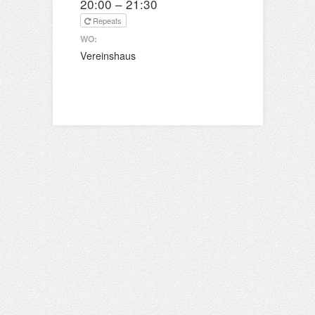
20:00 – 21:30
Repeats
WO:
Vereinshaus