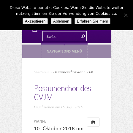
Diese Website benutzt Cookies. Wenn Sie die Website weiter
nutzen, stimmen Sie der Verwendung von Cookies zu.
Akzeptieren
Ablehnen
Erfahren Sie mehr
NAVIGATIONS MENÜ
Startseite
»
Posaunenchor des CVJM
Posaunenchor des
CVJM
Geschrieben am 16. Juni 2015
WANN:
10. Oktober 2016 um