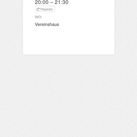
20:00 – 21:30
Repeats
WO:
Vereinshaus