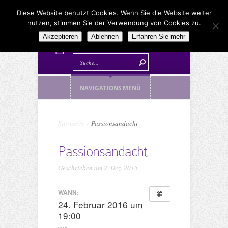
Diese Website benutzt Cookies. Wenn Sie die Website weiter
nutzen, stimmen Sie der Verwendung von Cookies zu.
Akzeptieren
Ablehnen
Erfahren Sie mehr
NAVIGATIONS MENÜ
Startseite
»
Passionsandacht
Passionsandacht
Geschrieben am 2. Dez. 2015
WANN:
24. Februar 2016 um
19:00