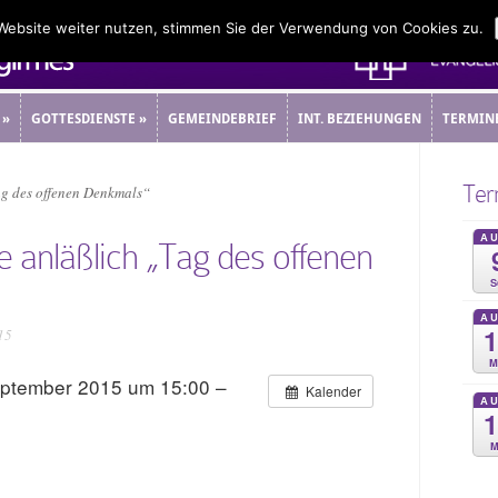
 Website weiter nutzen, stimmen Sie der Verwendung von Cookies zu.
»
GOTTESDIENSTE
»
GEMEINDEBRIEF
INT. BEZIEHUNGEN
TERMIN
»
GOTTESDIENSTE
»
GEMEINDEBRIEF
INT. BEZIEHUNGEN
TERMIN
Ter
ag des offenen Denkmals“
A
e anläßlich „Tag des offenen
S
A
15
M
eptember 2015 um 15:00 –
Kalender
A
M