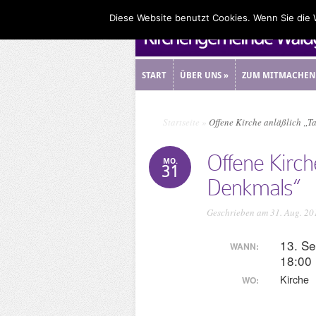
Diese Website benutzt Cookies. Wenn Sie die
START
ÜBER UNS
»
ZUM MITMACHEN
START
ÜBER UNS
»
ZUM MITMACHEN
Startseite
»
Offene Kirche anläßlich „T
Offene Kirch
MO.
31
Denkmals“
Geschrieben am 31. Aug. 20
13. S
WANN:
18:00
Kirche
WO: