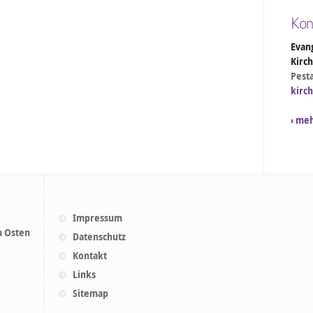
Kon
Evang
Kirc
Pesta
kirc
› me
Impressum
m Osten
Datenschutz
Kontakt
Links
Sitemap