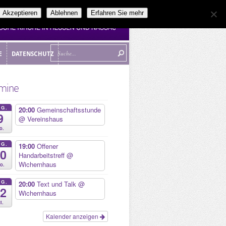
Akzeptieren
Ablehnen
Erfahren Sie mehr
E
DATENSCHUTZ
E
DATENSCHUTZ
mine
UG.
20:00
Gemeinschaftsstunde
9
@ Vereinshaus
o.
UG.
19:00
Offener
10
Handarbeitstreff
@
Wichernhaus
o.
UG.
20:00
Text und Talk
@
12
Wichernhaus
i.
Kalender anzeigen