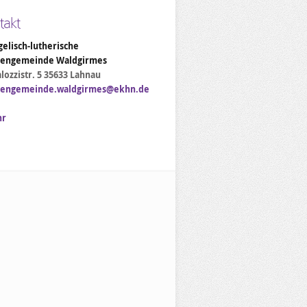
takt
elisch-lutherische
hengemeinde Waldgirmes
lozzistr. 5 35633 Lahnau
hengemeinde.waldgirmes@ekhn.de
hr