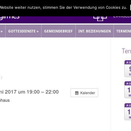
 Website weiter nutzen, stimmen Sie der Verwendung von Cookies zu.
»
GOTTESDIENSTE
»
GEMEINDEBRIEF
INT. BEZIEHUNGEN
TERMIN
»
GOTTESDIENSTE
»
GEMEINDEBRIEF
INT. BEZIEHUNGEN
TERMIN
Ter
A
S
15
A
ni 2017 um 19:00 – 22:00
Kalender
M
nhaus
A
M