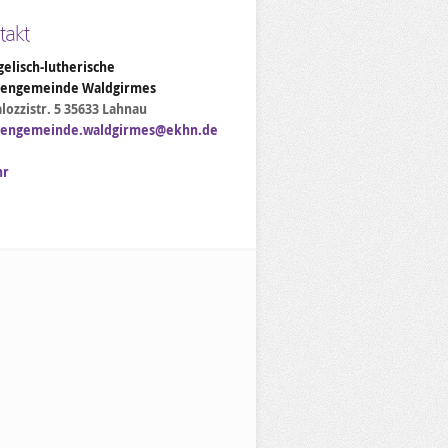
takt
elisch-lutherische
hengemeinde Waldgirmes
lozzistr. 5 35633 Lahnau
hengemeinde.waldgirmes@ekhn.de
hr