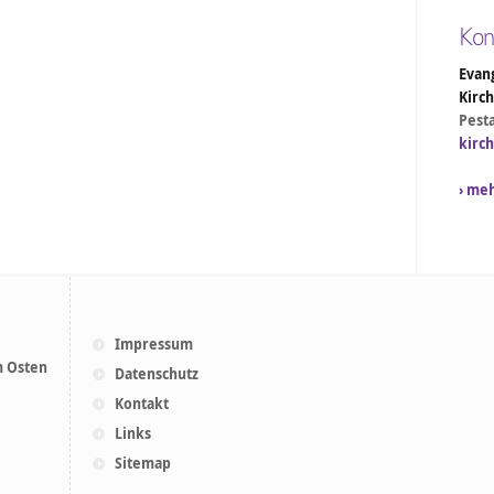
Kon
Evang
Kirc
Pesta
kirc
› me
Impressum
m Osten
Datenschutz
Kontakt
Links
Sitemap