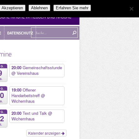
Akzeptieren
Ablehnen
Erfahren Sie mehr
E
DATENSCHUTZ
E
DATENSCHUTZ
mine
UG.
20:00
Gemeinschaftsstunde
9
@ Vereinshaus
o.
UG.
19:00
Offener
10
Handarbeitstreff
@
Wichernhaus
o.
UG.
20:00
Text und Talk
@
12
Wichernhaus
i.
Kalender anzeigen