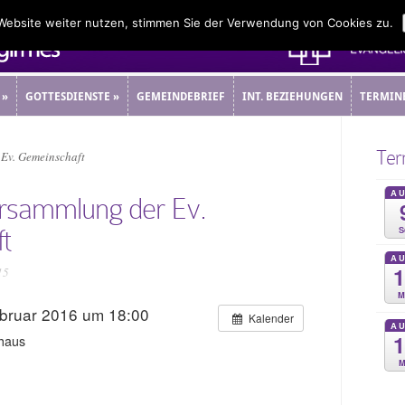
 Website weiter nutzen, stimmen Sie der Verwendung von Cookies zu.
»
GOTTESDIENSTE
»
GEMEINDEBRIEF
INT. BEZIEHUNGEN
TERMIN
»
GOTTESDIENSTE
»
GEMEINDEBRIEF
INT. BEZIEHUNGEN
TERMIN
Ter
Ev. Gemeinschaft
A
ersammlung der Ev.
S
t
A
15
M
ebruar 2016 um 18:00
Kalender
A
haus
M