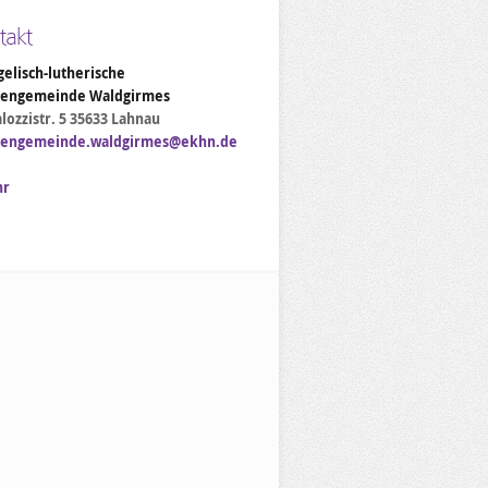
takt
elisch-lutherische
hengemeinde Waldgirmes
lozzistr. 5 35633 Lahnau
hengemeinde.waldgirmes@ekhn.de
hr