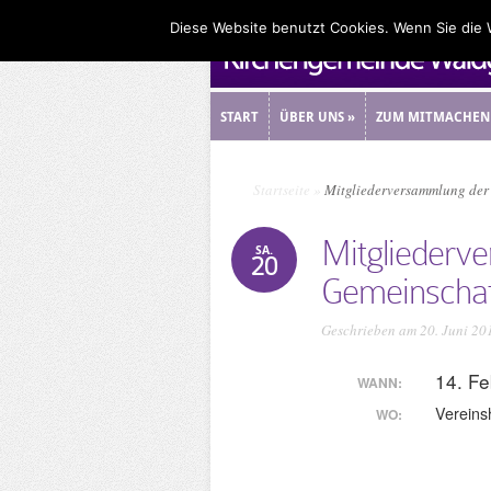
Diese Website benutzt Cookies. Wenn Sie die
START
ÜBER UNS
»
ZUM MITMACHEN
START
ÜBER UNS
»
ZUM MITMACHEN
Startseite
»
Mitgliederversammlung der 
Mitgliederv
SA.
20
Gemeinschaf
Geschrieben am 20. Juni 20
14. F
WANN:
Vereins
WO: