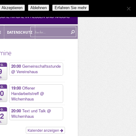
Akzeptieren
Ablehnen
Erfahren Sie mehr
E
DATENSCHUTZ
E
DATENSCHUTZ
mine
UG.
20:00
Gemeinschaftsstunde
9
@ Vereinshaus
o.
UG.
19:00
Offener
10
Handarbeitstreff
@
Wichernhaus
o.
UG.
20:00
Text und Talk
@
12
Wichernhaus
i.
Kalender anzeigen