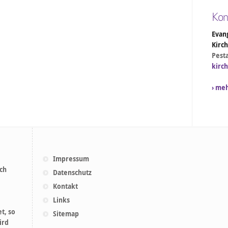
Kon
Evang
Kirc
Pesta
kirc
› me
Impressum
ich
Datenschutz
Kontakt
Links
t, so
Sitemap
ird