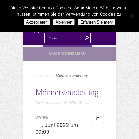
Diese Website benutzt Cookies. Wenn Sie die Website weiter
nutzen, stimmen Sie der Verwendung von Cookies zu.
Akzeptieren
Ablehnen
Erfahren Sie mehr
NAVIGATIONS MENÜ
Startseite
»
Männerwanderung
Männerwanderung
Geschrieben am 16. März 2021
WANN:
11. Juni 2022 um
09:00