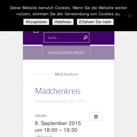
Diese Website benutzt Cookies. Wenn Sie die Website weiter
nutzen, stimmen Sie der Verwendung von Cookies zu.
Akzeptieren
Ablehnen
Erfahren Sie mehr
NAVIGATIONS MENÜ
Startseite
»
Mädchenkreis
Mädchenkreis
Geschrieben am 22. Apr. 2015
WANN:
9. September 2015
um 18:00 – 19:30
Repeats