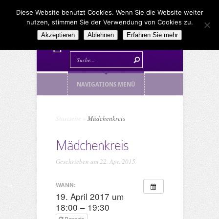
Diese Website benutzt Cookies. Wenn Sie die Website weiter
nutzen, stimmen Sie der Verwendung von Cookies zu.
Akzeptieren
Ablehnen
Erfahren Sie mehr
NAVIGATIONS MENÜ
Startseite
»
Mädchenkreis
Mädchenkreis
Geschrieben am 22. Apr. 2015
WANN:
19. April 2017 um
18:00 – 19:30
Repeats