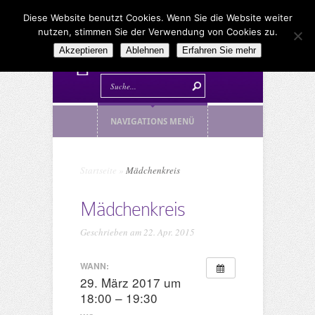
Diese Website benutzt Cookies. Wenn Sie die Website weiter
nutzen, stimmen Sie der Verwendung von Cookies zu.
Akzeptieren
Ablehnen
Erfahren Sie mehr
NAVIGATIONS MENÜ
Startseite
»
Mädchenkreis
Mädchenkreis
Geschrieben am 22. Apr. 2015
WANN:
29. März 2017 um
18:00 – 19:30