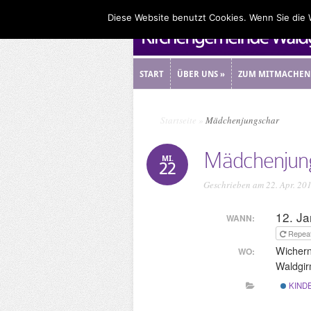
Diese Website benutzt Cookies. Wenn Sie die
START
ÜBER UNS
»
ZUM MITMACHEN
START
ÜBER UNS
»
ZUM MITMACHEN
Startseite
»
Mädchenjungschar
Mädchenjun
MI.
22
Geschrieben am 22. Apr. 20
12. J
WANN:
Repea
Wicher
WO:
Waldgi
KIND