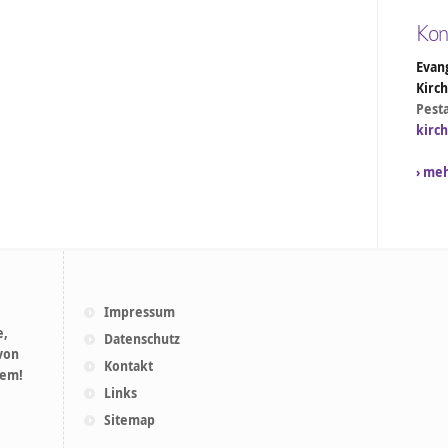
Kon
Evang
Kirc
Pesta
kirc
› me
Impressum
e,
Datenschutz
 von
Kontakt
lem!
Links
Sitemap