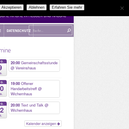
Akzeptieren
Ablehnen
Erfahren Sie mehr
E
DATENSCHUTZ
E
DATENSCHUTZ
mine
UG.
20:00
Gemeinschaftsstunde
9
@ Vereinshaus
o.
UG.
19:00
Offener
10
Handarbeitstreff
@
Wichernhaus
o.
UG.
20:00
Text und Talk
@
12
Wichernhaus
i.
Kalender anzeigen