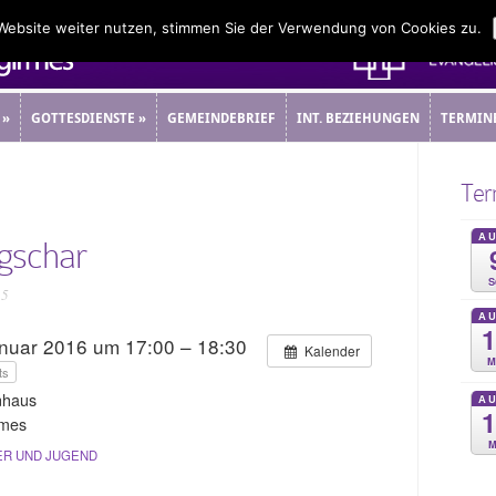
 Website weiter nutzen, stimmen Sie der Verwendung von Cookies zu.
»
GOTTESDIENSTE
»
GEMEINDEBRIEF
INT. BEZIEHUNGEN
TERMIN
»
GOTTESDIENSTE
»
GEMEINDEBRIEF
INT. BEZIEHUNGEN
TERMIN
Ter
A
gschar
S
15
A
anuar 2016 um 17:00 – 18:30
Kalender
M
ts
nhaus
A
rmes
M
ER UND JUGEND