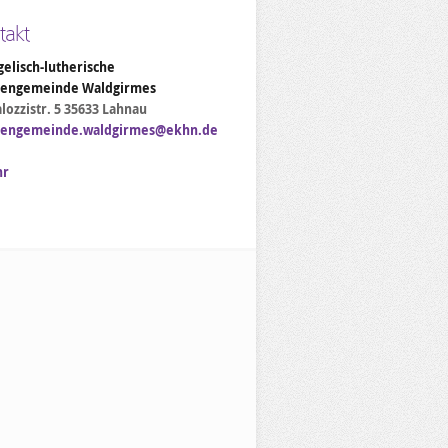
takt
elisch-lutherische
hengemeinde Waldgirmes
lozzistr. 5 35633 Lahnau
hengemeinde.waldgirmes@ekhn.de
hr