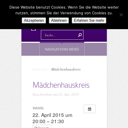
Diese Website benutzt Cookies. Wenn Sie die Website weiter
nutzen, stimmen Sie der Verwendung von Cookies zu.
Akzeptieren
Ablehnen
Erfahren Sie mehr
NAVIGATIONS MENÜ
Startseite
»
Mädchenhauskreis
Mädchenhauskreis
Geschrieben am 22. Apr. 2015
WANN:
22. April 2015 um
20:00 – 21:30
Repeats