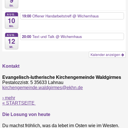
So.
AUG.
19:00
Offener Handarbeitstreff
@ Wichernhaus
10
Mo.
AUG.
20:00
Text und Talk
@ Wichernhaus
12
Mi.
Kalender anzeigen
Kontakt
Evangelisch-lutherische Kirchengemeinde Waldgirmes
Pestalozzistr. 5 35633 Lahnau
kirchengemeinde.waldgirmes@ekhn.de
› mehr
« STARTSEITE
Die Losung von heute
Du machst fröhlich, was da lebet im Osten wie im Westen.