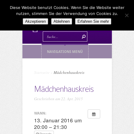
Diese Website benutzt Cookies. Wenn Sie die Website weiter
nutzen, stimmen Sie der Verwendung von Cookies zu.
Akzeptieren
Ablehnen
Erfahren Sie mehr
NAVIGATIONS MENÜ
Startseite
»
Mädchenhauskreis
Mädchenhauskreis
Geschrieben am 22. Apr. 2015
WANN:
13. Januar 2016 um
20:00 – 21:30
Repeats