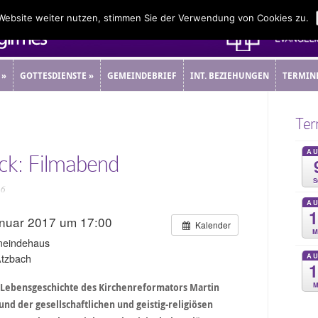
 Website weiter nutzen, stimmen Sie der Verwendung von Cookies zu.
»
GOTTESDIENSTE
»
GEMEINDEBRIEF
INT. BEZIEHUNGEN
TERMIN
»
GOTTESDIENSTE
»
GEMEINDEBRIEF
INT. BEZIEHUNGEN
TERMIN
Ter
A
ick: Filmabend
S
16
A
anuar 2017 um 17:00
Kalender
M
meindehaus
A
Atzbach
M
e Lebensgeschichte des Kirchenreformators Martin
nd der gesellschaftlichen und geistig-religiösen