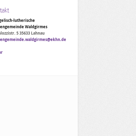
takt
elisch-lutherische
hengemeinde Waldgirmes
lozzistr. 5 35633 Lahnau
hengemeinde.waldgirmes@ekhn.de
hr