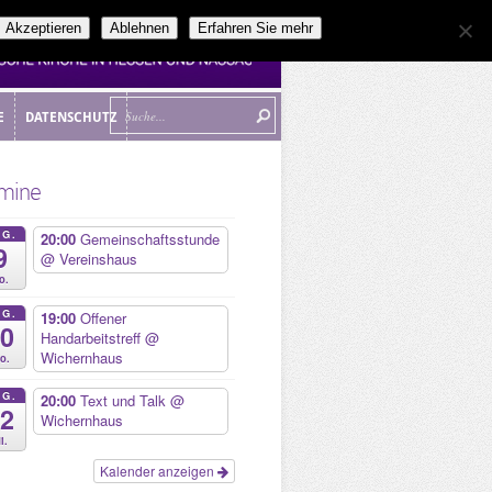
Akzeptieren
Ablehnen
Erfahren Sie mehr
E
DATENSCHUTZ
E
DATENSCHUTZ
mine
UG.
20:00
Gemeinschaftsstunde
9
@ Vereinshaus
o.
UG.
19:00
Offener
10
Handarbeitstreff
@
Wichernhaus
o.
UG.
20:00
Text und Talk
@
12
Wichernhaus
i.
Kalender anzeigen