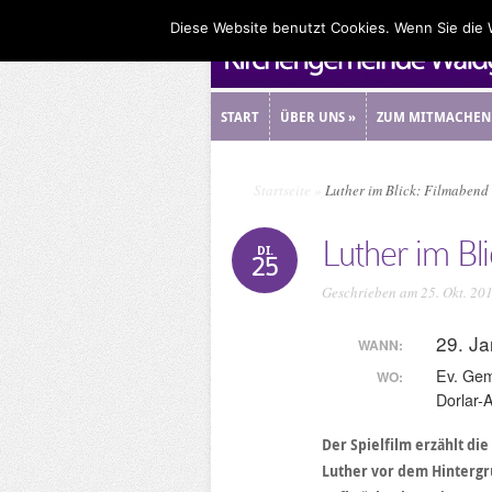
Diese Website benutzt Cookies. Wenn Sie die
START
ÜBER UNS
»
ZUM MITMACHEN
START
ÜBER UNS
»
ZUM MITMACHEN
Startseite
»
Luther im Blick: Filmabend
Luther im Bl
DI.
25
Geschrieben am 25. Okt. 20
29. J
WANN:
Ev. Ge
WO:
Dorlar-
Der Spielfilm erzählt di
Luther vor dem Hintergru