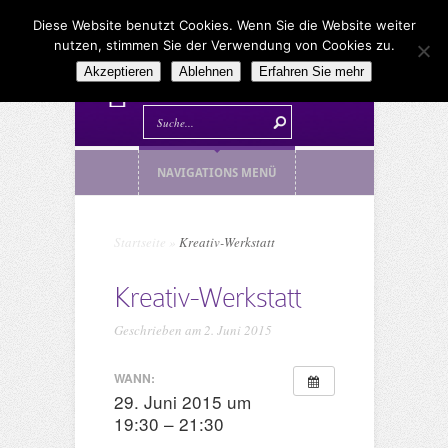
Diese Website benutzt Cookies. Wenn Sie die Website weiter
nutzen, stimmen Sie der Verwendung von Cookies zu.
Akzeptieren
Ablehnen
Erfahren Sie mehr
NAVIGATIONS MENÜ
Startseite
»
Kreativ-Werkstatt
Kreativ-Werkstatt
Geschrieben am 2. Juni 2015
WANN:
29. Juni 2015 um
19:30 – 21:30