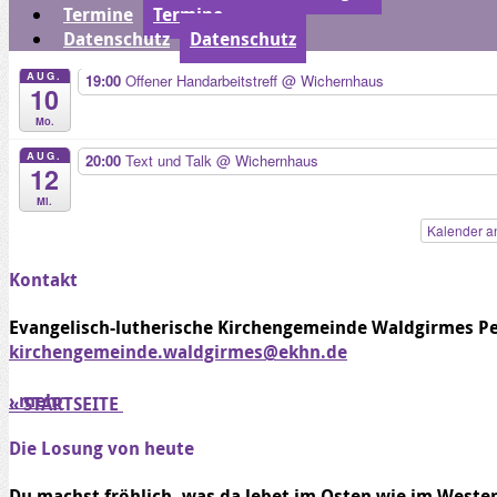
20:00
Gemeinschaftsstunde
@ Vereinshaus
9
Termine
Termine
Datenschutz
Datenschutz
So.
AUG.
19:00
Offener Handarbeitstreff
@ Wichernhaus
10
Mo.
AUG.
20:00
Text und Talk
@ Wichernhaus
12
Mi.
Kalender a
Kontakt
Evangelisch-lutherische Kirchengemeinde Waldgirmes
Pe
kirchengemeinde.waldgirmes@ekhn.de
› mehr
« STARTSEITE
Die Losung von heute
Du machst fröhlich, was da lebet im Osten wie im Weste