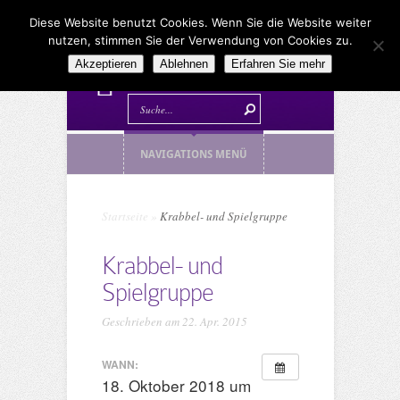
Diese Website benutzt Cookies. Wenn Sie die Website weiter
nutzen, stimmen Sie der Verwendung von Cookies zu.
Akzeptieren
Ablehnen
Erfahren Sie mehr
NAVIGATIONS MENÜ
Startseite
»
Krabbel- und Spielgruppe
Krabbel- und
Spielgruppe
Geschrieben am 22. Apr. 2015
WANN:
18. Oktober 2018 um