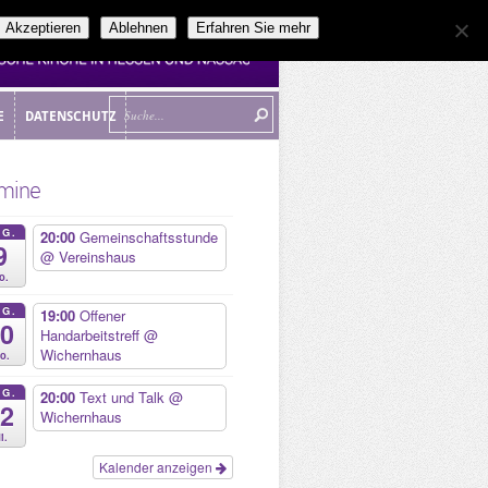
Akzeptieren
Ablehnen
Erfahren Sie mehr
E
DATENSCHUTZ
E
DATENSCHUTZ
mine
UG.
20:00
Gemeinschaftsstunde
9
@ Vereinshaus
o.
UG.
19:00
Offener
10
Handarbeitstreff
@
Wichernhaus
o.
UG.
20:00
Text und Talk
@
12
Wichernhaus
i.
Kalender anzeigen