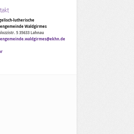
takt
elisch-lutherische
hengemeinde Waldgirmes
lozzistr. 5 35633 Lahnau
hengemeinde.waldgirmes@ekhn.de
hr