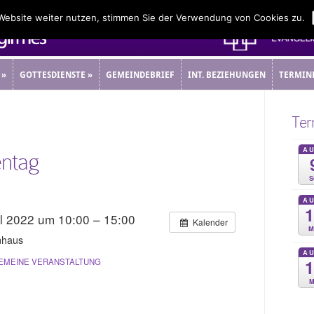
 Website weiter nutzen, stimmen Sie der Verwendung von Cookies zu.
»
GOTTESDIENSTE
»
GEMEINDEBRIEF
INT. BEZIEHUNGEN
TERMIN
»
GOTTESDIENSTE
»
GEMEINDEBRIEF
INT. BEZIEHUNGEN
TERMIN
Ter
A
ntag
S
5
A
il 2022 um 10:00 – 15:00
Kalender
M
nhaus
A
EMEINE VERANSTALTUNG
M