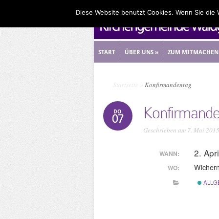
Diese Website benutzt Cookies. Wenn Sie die
START
ÜBER UNS
»
ZUM MITMACHEN
START
ÜBER UNS
»
ZUM MITMACHEN
Startseite
»
Konfirmandentag
Konfirmande
DO.
07
Geschrieben am 7. Mai 201
2. Apr
WANN:
Wicher
WO:
ALLG