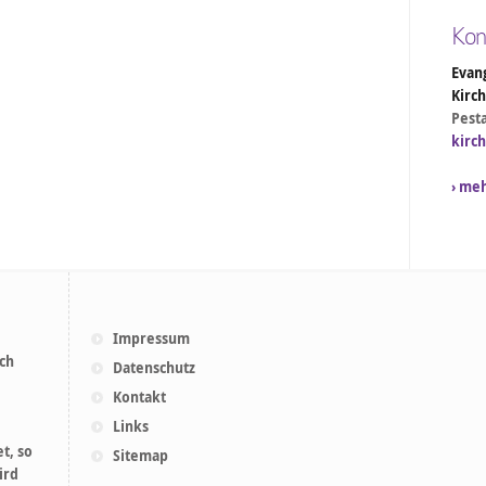
Kon
Evang
Kirc
Pesta
kirc
› me
Impressum
ich
Datenschutz
Kontakt
Links
t, so
Sitemap
ird