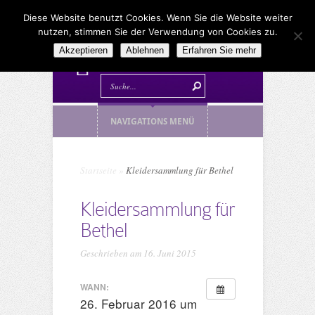
Diese Website benutzt Cookies. Wenn Sie die Website weiter
nutzen, stimmen Sie der Verwendung von Cookies zu.
Akzeptieren
Ablehnen
Erfahren Sie mehr
NAVIGATIONS MENÜ
Startseite
»
Kleidersammlung für Bethel
Kleidersammlung für
Bethel
Geschrieben am 16. Juni 2015
WANN:
26. Februar 2016 um