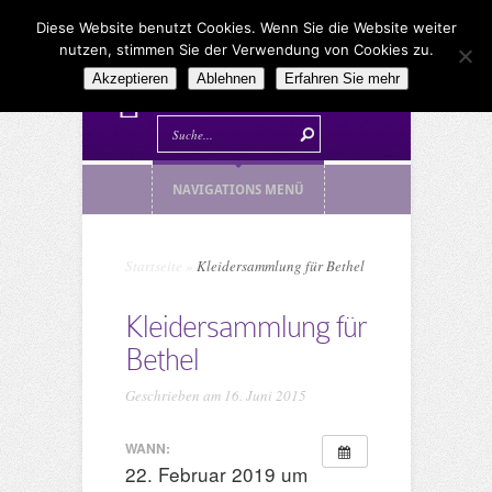
Diese Website benutzt Cookies. Wenn Sie die Website weiter
nutzen, stimmen Sie der Verwendung von Cookies zu.
Akzeptieren
Ablehnen
Erfahren Sie mehr
NAVIGATIONS MENÜ
Startseite
»
Kleidersammlung für Bethel
Kleidersammlung für
Bethel
Geschrieben am 16. Juni 2015
WANN:
22. Februar 2019 um