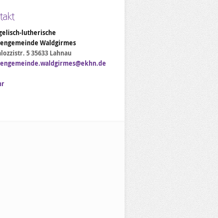
takt
elisch-lutherische
hengemeinde Waldgirmes
lozzistr. 5 35633 Lahnau
hengemeinde.waldgirmes@ekhn.de
hr