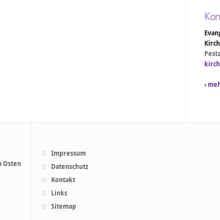
Kon
Evang
Kirc
Pesta
kirc
› me
Impressum
m Osten
Datenschutz
Kontakt
Links
Sitemap