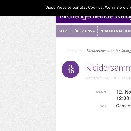
Diese Website benutzt Cookies. Wenn Sie die
START
ÜBER UNS
»
ZUM MITMACHEN
START
ÜBER UNS
»
ZUM MITMACHEN
Startseite
»
Kleidersammlung für Span
Kleidersamm
DI.
16
Geschrieben am 16. Juni 20
12. N
WANN:
12:00
Garage 
WO: