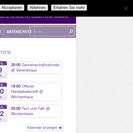
Akzeptieren
Ablehnen
Erfahren Sie mehr
E
DATENSCHUTZ
E
DATENSCHUTZ
mine
UG.
20:00
Gemeinschaftsstunde
9
@ Vereinshaus
o.
UG.
19:00
Offener
10
Handarbeitstreff
@
Wichernhaus
o.
UG.
20:00
Text und Talk
@
12
Wichernhaus
i.
Kalender anzeigen