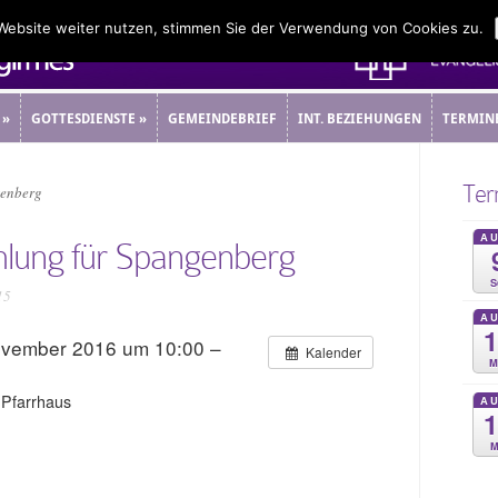
 Website weiter nutzen, stimmen Sie der Verwendung von Cookies zu.
»
GOTTESDIENSTE
»
GEMEINDEBRIEF
INT. BEZIEHUNGEN
TERMIN
»
GOTTESDIENSTE
»
GEMEINDEBRIEF
INT. BEZIEHUNGEN
TERMIN
Ter
genberg
A
lung für Spangenberg
S
15
A
ovember 2016 um 10:00 –
Kalender
M
Pfarrhaus
A
M