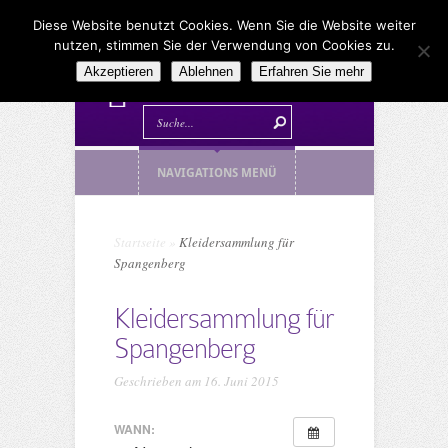
Diese Website benutzt Cookies. Wenn Sie die Website weiter
nutzen, stimmen Sie der Verwendung von Cookies zu.
Akzeptieren
Ablehnen
Erfahren Sie mehr
NAVIGATIONS MENÜ
Startseite
»
Kleidersammlung für
Spangenberg
Kleidersammlung für
Spangenberg
Geschrieben am 16. Juni 2015
WANN: