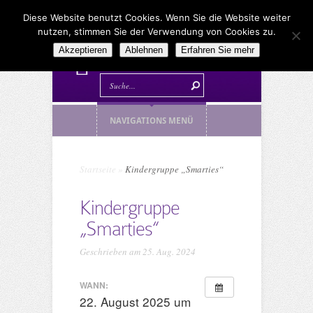
Diese Website benutzt Cookies. Wenn Sie die Website weiter
nutzen, stimmen Sie der Verwendung von Cookies zu.
Akzeptieren
Ablehnen
Erfahren Sie mehr
NAVIGATIONS MENÜ
Startseite
»
Kindergruppe „Smarties“
Kindergruppe
„Smarties“
Geschrieben am 25. Aug. 2024
WANN:
22. August 2025 um