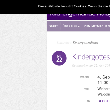
Diese Website benutzt Cookies. Wenn Sie die
START
ÜBER UNS
»
ZUM MITMACHEN
START
ÜBER UNS
»
ZUM MITMACHEN
Startseite
»
Kindergottesdienst
Kindergottes
MI.
22
Geschrieben am 22. Apr. 20
4. Se
WANN:
11:00
Wicher
WO:
Waldgi
GOTT