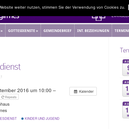
 Website weiter nutzen, stimmen Sie der Verwendung von Cookies zu.
»
GOTTESDIENSTE
»
GEMEINDEBRIEF
INT. BEZIEHUNGEN
TERMIN
»
GOTTESDIENSTE
»
GEMEINDEBRIEF
INT. BEZIEHUNGEN
TERMIN
Ter
A
dienst
S
15
A
ptember 2016 um 10:00 –
Kalender
M
Repeats
nhaus
A
rmes
M
ESDIENST
KINDER UND JUGEND