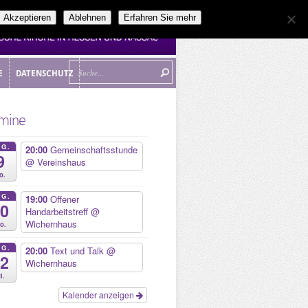
Akzeptieren
Ablehnen
Erfahren Sie mehr
E
DATENSCHUTZ
E
DATENSCHUTZ
mine
UG.
20:00
Gemeinschaftsstunde
9
@ Vereinshaus
o.
UG.
19:00
Offener
10
Handarbeitstreff
@
Wichernhaus
o.
UG.
20:00
Text und Talk
@
12
Wichernhaus
i.
Kalender anzeigen