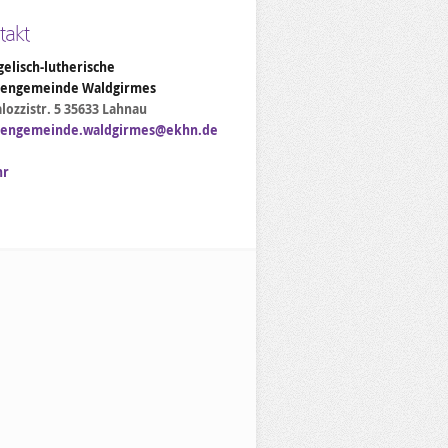
takt
elisch-lutherische
hengemeinde Waldgirmes
lozzistr. 5 35633 Lahnau
hengemeinde.waldgirmes@ekhn.de
hr