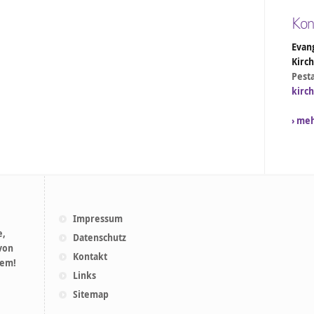
Kon
Evang
Kirc
Pesta
kirc
› me
Impressum
e,
Datenschutz
 von
Kontakt
lem!
Links
Sitemap