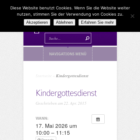
Diese Website benutzt Cookies. Wenn Sie die Website weiter
nutzen, stimmen Sie der Verwendung von Cookies zu.
Akzeptieren
Ablehnen
Erfahren Sie mehr
NAVIGATIONS MENÜ
Startseite
»
Kindergottesdienst
Kindergottesdienst
Geschrieben am 22. Apr. 2015
WANN:
17. Mai 2026 um
10:00 – 11:15
Repeats