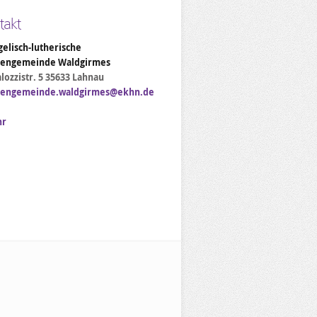
takt
elisch-lutherische
hengemeinde Waldgirmes
lozzistr. 5 35633 Lahnau
hengemeinde.waldgirmes@ekhn.de
hr