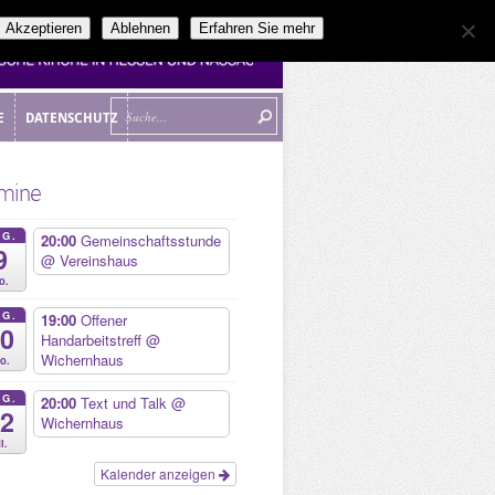
Akzeptieren
Ablehnen
Erfahren Sie mehr
E
DATENSCHUTZ
E
DATENSCHUTZ
mine
UG.
20:00
Gemeinschaftsstunde
9
@ Vereinshaus
o.
UG.
19:00
Offener
10
Handarbeitstreff
@
Wichernhaus
o.
UG.
20:00
Text und Talk
@
12
Wichernhaus
i.
Kalender anzeigen