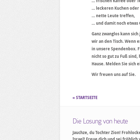
… frischen Kaffee oder T
… leckeren Kuchen oder 
… nette Leute treffen,
… und damit noch etwas 
Ganz zwanglos kann sich
wir an den Tisch. Wenn e
in unsere Spendenbox. Für
nicht so gut zu Fuß sind,
Hause. Melden Sie sich ei
Wir freuen uns auf Sie.
« STARTSEITE
Die Losung von heute
Jauchze, du Tochter Zion! Frohlock
Israel! Freue dich und sei fröhlich