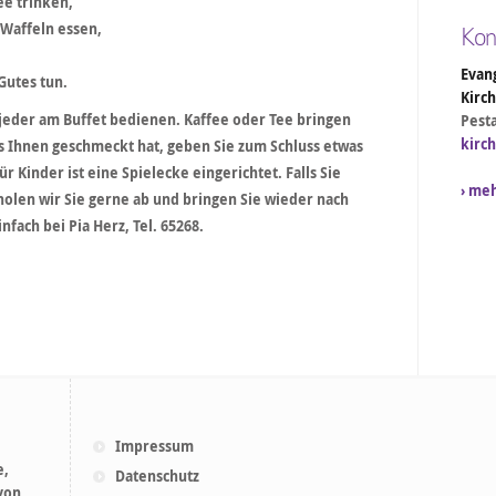
ee trinken,
Waffeln essen,
Kon
Evang
Gutes tun.
Kirc
 jeder am Buffet bedienen. Kaffee oder Tee bringen
Pesta
kirc
s Ihnen geschmeckt hat, geben Sie zum Schluss etwas
 Kinder ist eine Spielecke eingerichtet. Falls Sie
› me
 holen wir Sie gerne ab und bringen Sie wieder nach
nfach bei Pia Herz, Tel. 65268.
Impressum
e,
Datenschutz
 von