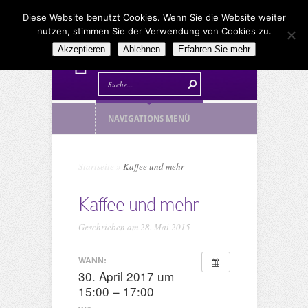
Diese Website benutzt Cookies. Wenn Sie die Website weiter
nutzen, stimmen Sie der Verwendung von Cookies zu.
Akzeptieren
Ablehnen
Erfahren Sie mehr
NAVIGATIONS MENÜ
Startseite
»
Kaffee und mehr
Kaffee und mehr
Geschrieben am 28. Mai 2015
WANN:
30. April 2017 um
15:00 – 17:00