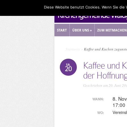
Diese Website benutzt Cookies. Wenn Sie die
START
ÜBER UNS
»
ZUM MITMACHEN
START
ÜBER UNS
»
ZUM MITMACHEN
Startseite
»
Kaffee und Kuchen zugunst
Kaffee und 
SA.
20
der Hoffnun
Geschrieben am 20. Juni 20
8. No
WANN:
17:00
Vereins
WO: