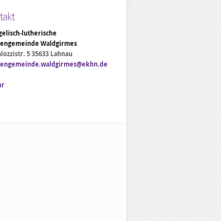
takt
elisch-lutherische
hengemeinde Waldgirmes
lozzistr. 5 35633 Lahnau
hengemeinde.waldgirmes@ekhn.de
hr