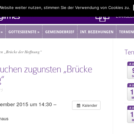
 Website weiter nutzen, stimmen Sie der Verwendung von Cookies zu.
»
GOTTESDIENSTE
»
GEMEINDEBRIEF
INT. BEZIEHUNGEN
TERMIN
»
GOTTESDIENSTE
»
GEMEINDEBRIEF
INT. BEZIEHUNGEN
TERMIN
Ter
en „Brücke der Hoffnung“
A
Kuchen zugunsten „Brücke
S
g“
A
15
M
vember 2015 um 14:30 –
Kalender
A
haus
M