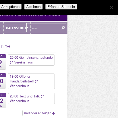
Akzeptieren
Ablehnen
Erfahren Sie mehr
E
DATENSCHUTZ
E
DATENSCHUTZ
mine
UG.
20:00
Gemeinschaftsstunde
9
@ Vereinshaus
o.
UG.
19:00
Offener
10
Handarbeitstreff
@
Wichernhaus
o.
UG.
20:00
Text und Talk
@
12
Wichernhaus
i.
Kalender anzeigen