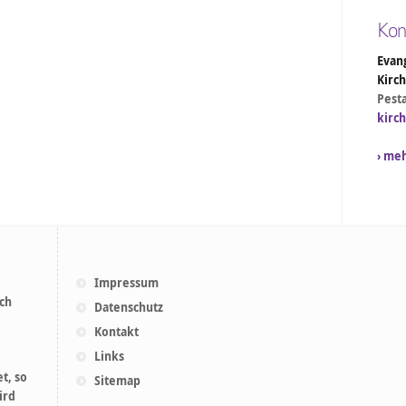
Kon
Evang
Kirc
Pesta
kirc
› me
Impressum
ich
Datenschutz
Kontakt
Links
t, so
Sitemap
ird