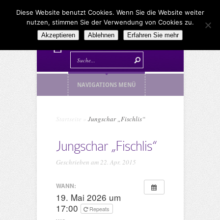
Diese Website benutzt Cookies. Wenn Sie die Website weiter
nutzen, stimmen Sie der Verwendung von Cookies zu.
Akzeptieren
Ablehnen
Erfahren Sie mehr
NAVIGATIONS MENÜ
Startseite
»
Jungschar „Fischlis“
Jungschar „Fischlis“
Geschrieben am 22. Apr. 2015
WANN:
19. Mai 2026 um
17:00
Repeats