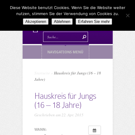
Diese Website benutzt Cookies. Wenn Sie die Website weiter
nutzen, stimmen Sie der Verwendung von Cookies zu.
Akzeptieren
Ablehnen
Erfahren Sie mehr
NAVIGATIONS MENÜ
Startseite
»
Hauskreis für Jungs (16 – 18
Jahre)
Hauskreis für Jungs
(16 – 18 Jahre)
Geschrieben am 22. Apr. 2015
WANN: