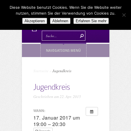
Diese Website benutzt Cookies. Wenn Sie die Website weiter
nutzen, stimmen Sie der Verwendung von Cookies zu.
Akzeptieren
Ablehnen
Erfahren Sie mehr
NAVIGATIONS MENÜ
Startseite
»
Jugendkreis
Jugendkreis
Geschrieben am 22. Apr. 2015
WANN:
17. Januar 2017 um
19:00 – 20:30
Repeats