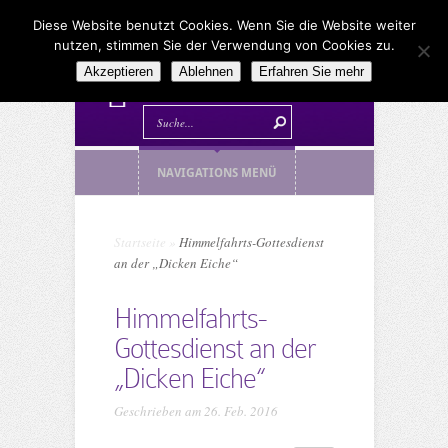
Diese Website benutzt Cookies. Wenn Sie die Website weiter
nutzen, stimmen Sie der Verwendung von Cookies zu.
Akzeptieren
Ablehnen
Erfahren Sie mehr
NAVIGATIONS MENÜ
Startseite
»
Himmelfahrts-Gottesdienst
an der „Dicken Eiche“
Himmelfahrts-
Gottesdienst an der
„Dicken Eiche“
Geschrieben am 26. Feb. 2016