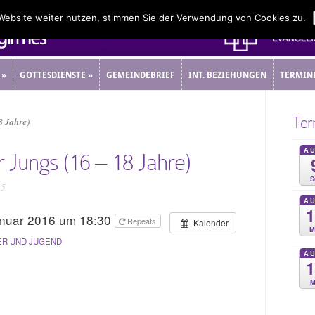
 Website weiter nutzen, stimmen Sie der Verwendung von Cookies zu.
»
GOTTESDIENSTE
»
GEMEINDEBRIEF
INT. BEZIEHUNGEN
TERMIN
»
GOTTESDIENSTE
»
GEMEINDEBRIEF
INT. BEZIEHUNGEN
TERMIN
Ter
8 Jahre)
A
r Jungs (16 – 18 Jahre)
S
15
A
anuar 2016 um 18:30
Repeats
Kalender
M
ER UND JUGEND
A
M