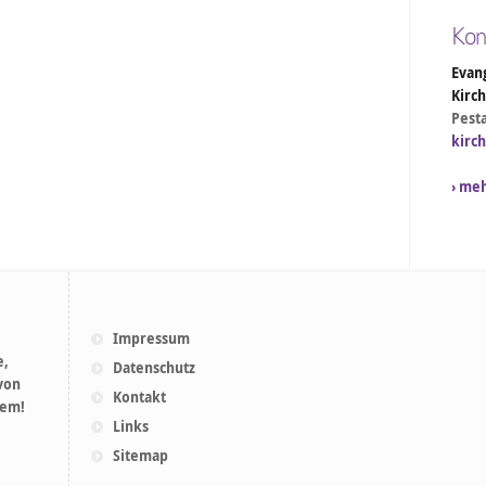
Kon
Evang
Kirc
Pesta
kirc
› me
Impressum
e,
Datenschutz
 von
Kontakt
lem!
Links
Sitemap