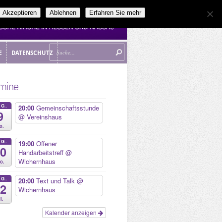
Akzeptieren
Ablehnen
Erfahren Sie mehr
E
DATENSCHUTZ
E
DATENSCHUTZ
mine
UG.
20:00
Gemeinschaftsstunde
9
@ Vereinshaus
o.
UG.
19:00
Offener
10
Handarbeitstreff
@
Wichernhaus
o.
UG.
20:00
Text und Talk
@
12
Wichernhaus
i.
Kalender anzeigen