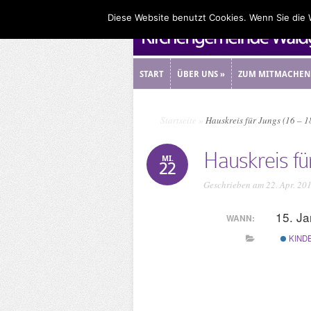
Diese Website benutzt Cookies. Wenn Sie die
START
ÜBER UNS
»
ZUM MITMACHEN
START
ÜBER UNS
»
ZUM MITMACHEN
Startseite
»
Hauskreis für Jungs (16 – 1
Hauskreis fü
MI.
22
Geschrieben am 22. Apr. 20
15. J
WANN:
KIND