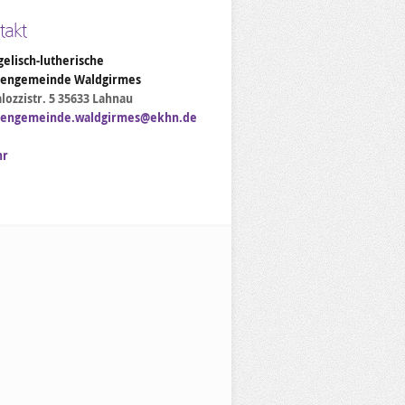
takt
elisch-lutherische
hengemeinde Waldgirmes
lozzistr. 5 35633 Lahnau
hengemeinde.waldgirmes@ekhn.de
hr